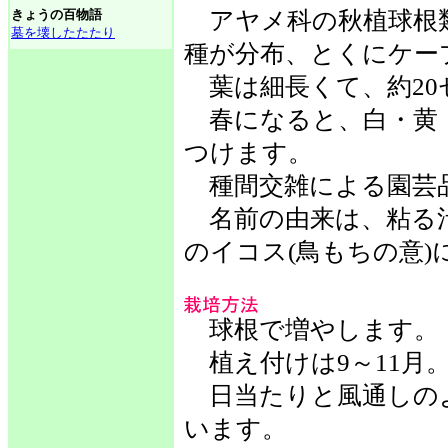
きょうの百物語
アヤメ科の秋植球根類
墓を壊したたたり
種が分布、とくにケー
葉は細長くて、約20
春になると、白・黄
つけます。
種間交雑による園芸
名前の由来は、粘る
のイコス(鳥もちの意
球根で増やします。
植え付けは9～11月
日当たりと風通しの
います。