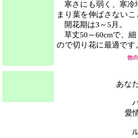
寒さにも弱く、寒冷
まり葉を伸ばさないこ
開花期は3～5月。
草丈50～60cmで、
ので切り花に最適です
あな
愛