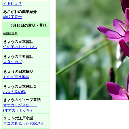
くる柱は？
あこがれの職業紹介
学校栄養士
6月19日の童話・昔話
福娘童話集
きょうの日本昔話
竹の子のおとむらい
きょうの世界昔話
大きなカブ
きょうの日本民話
ものを言う地蔵
きょうの日本民話 2
ハスの葉の鶴
きょうのイソップ童話
オオカミが来た！！
(オオカミと少年)
きょうの江戸小話
ネコの真似したお嫁さん