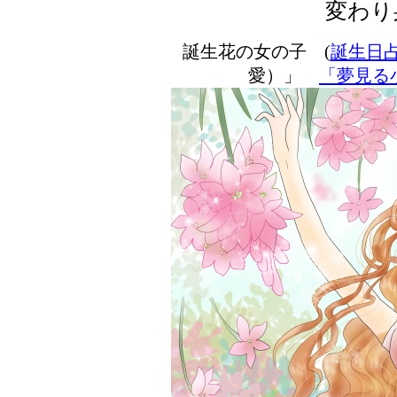
変わり
誕生花の女の子 (
誕生日
愛）」
「夢見る