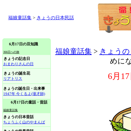
福娘童話集
>
きょうの日本民話
6月17日の豆知識
福娘童話集
>
きょうの
366日への旅
きょうの記念日
めに
おまわりさんの日
きょうの誕生花
6月1
リアトリス
きょうの誕生日・出来事
1947年 今くるよ(漫才師)
6月17日の童話・昔話
福娘童話集
きょうの日本昔話
ちょうふく山のやまんば